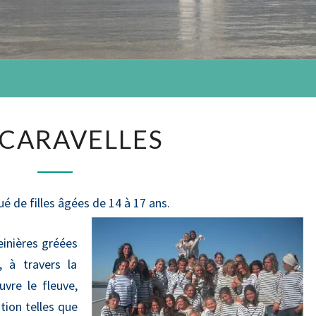
LES
 CARAVELLES
CARAVELLES
é de filles âgées de 14 à 17 ans.
leinières gréées
, à travers la
vre le fleuve,
tion telles que